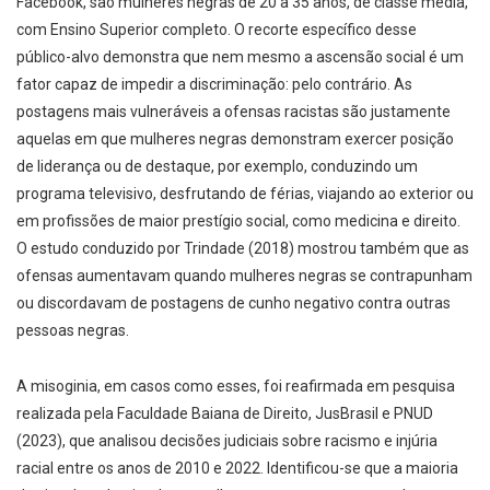
Facebook, são mulheres negras de 20 a 35 anos, de classe média,
com Ensino Superior completo. O recorte específico desse
público-alvo demonstra que nem mesmo a ascensão social é um
fator capaz de impedir a discriminação: pelo contrário. As
postagens mais vulneráveis a ofensas racistas são justamente
aquelas em que mulheres negras demonstram exercer posição
de liderança ou de destaque, por exemplo, conduzindo um
programa televisivo, desfrutando de férias, viajando ao exterior ou
em profissões de maior prestígio social, como medicina e direito.
O estudo conduzido por Trindade (2018) mostrou também que as
ofensas aumentavam quando mulheres negras se contrapunham
ou discordavam de postagens de cunho negativo contra outras
pessoas negras.
A misoginia, em casos como esses, foi reafirmada em pesquisa
realizada pela Faculdade Baiana de Direito, JusBrasil e PNUD
(2023), que analisou decisões judiciais sobre racismo e injúria
racial entre os anos de 2010 e 2022. Identificou-se que a maioria