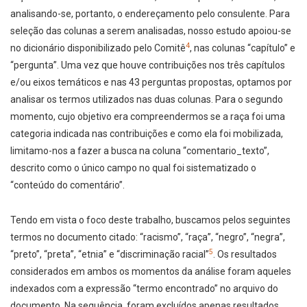
analisando-se, portanto, o endereçamento pelo consulente. Para
seleção das colunas a serem analisadas, nosso estudo apoiou-se
4
no dicionário disponibilizado pelo Comitê
, nas colunas “capítulo” e
“pergunta”. Uma vez que houve contribuições nos três capítulos
e/ou eixos temáticos e nas 43 perguntas propostas, optamos por
analisar os termos utilizados nas duas colunas. Para o segundo
momento, cujo objetivo era compreendermos se a raça foi uma
categoria indicada nas contribuições e como ela foi mobilizada,
limitamo-nos a fazer a busca na coluna “comentario_texto”,
descrito como o único campo no qual foi sistematizado o
“conteúdo do comentário”.
Tendo em vista o foco deste trabalho, buscamos pelos seguintes
termos no documento citado: “racismo”, “raça”, “negro”, “negra”,
5
“preto”, “preta”, “etnia” e “discriminação racial”
. Os resultados
considerados em ambos os momentos da análise foram aqueles
indexados com a expressão “termo encontrado” no arquivo do
documento. Na sequência, foram excluídos apenas resultados