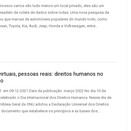
 nossos carros são tudo menos um local privado, eles são um
esadelo de coleta de dados sobre rodas. Uma nova pesquisa da
lou que marcas de automóveis populares do mundo todo, como
issan, Toyota, Kia, Audi, Jeep, Honda e Volkswagen, entre…
rtuais, pessoas reais: direitos humanos no
so
 em 09-12-2021 Data da publicação: março 2022 No dia 10 de
elebrado o Dia Internacional dos Direitos Humanos. Nesse dia de
mbleia Geral da ONU adotou a Declaração Universal dos Direitos
 documento que estabelece os princípios e as bases dos…