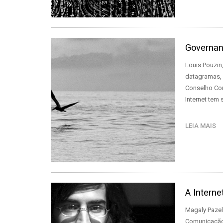
Governanç
Louis Pouzin
datagramas, 
Conselho Con
Internet tem
LEIA MAIS
A Intern
Magaly Pazel
Comunicação 