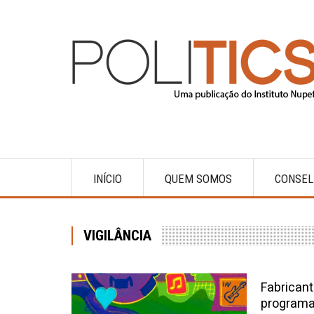
Pular
para
o
conteúdo
principal
INÍCIO
QUEM SOMOS
CONSEL
Main
navigation
VIGILÂNCIA
Fabrican
programa