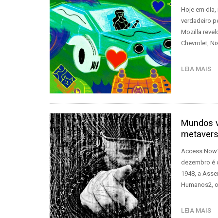
Hoje em dia,
verdadeiro p
Mozilla reve
Chevrolet, N
LEIA MAIS
Mundos vi
metaver
Access Now1
dezembro é c
1948, a Asse
Humanos2, o
LEIA MAIS