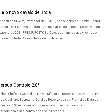
t e o novo cavalo de Troia
madeu da Silveira, Professor da UFABC, conselheiro do Comitê Gestor
o Brasil, eleito como um dos representantes do Terceiro Setor Data da
 Agosto de 2011 PRESSUPOSTOS... Deleuze anunciou que vivemos em
e de controle. As estruturas de confinamento…
ersus Controle 2.0*
rillon, Chefe da Central de Novas Mídias de Repórteres sem Fronteiras
çois Julliard, Secretário-Geral de Repórteres sem Fronteiras Data da
março 2010 Em países autoritários nos quais os meios de
tradicionais são controlados pelo Estado, a…