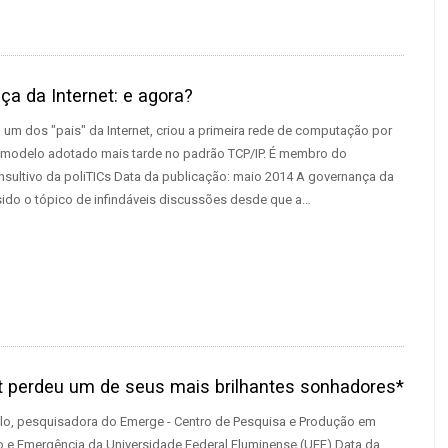
a da Internet: e agora?
, um dos "pais" da Internet, criou a primeira rede de computação por
modelo adotado mais tarde no padrão TCP/IP. É membro do
sultivo da poliTICs Data da publicação: maio 2014 A governança da
 sido o tópico de infindáveis discussões desde que a…
et perdeu um de seus mais brilhantes sonhadores*
lo, pesquisadora do Emerge - Centro de Pesquisa e Produção em
e Emergência da Universidade Federal Fluminense (UFF) Data da