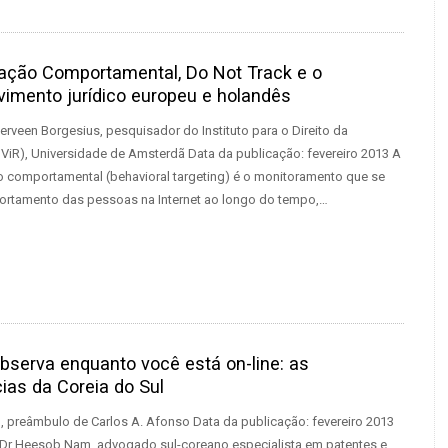
ção Comportamental, Do Not Track e o
vimento jurídico europeu e holandês
erveen Borgesius, pesquisador do Instituto para o Direito da
IViR), Universidade de Amsterdã Data da publicação: fevereiro 2013 A
comportamental (behavioral targeting) é o monitoramento que se
rtamento das pessoas na Internet ao longo do tempo,…
bserva enquanto você está on-line: as
ias da Coreia do Sul
preâmbulo de Carlos A. Afonso Data da publicação: fevereiro 2013
 Dr Heesob Nam, advogado sul-coreano especialista em patentes e