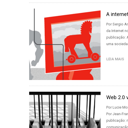
A interne
Por Sergio A
da Internet n
publicação:
uma sociedad
LEIA MAIS
Web 2.0 v
Por Lucie Mo
Por Jean-Fran
publicação: 
comunicação 