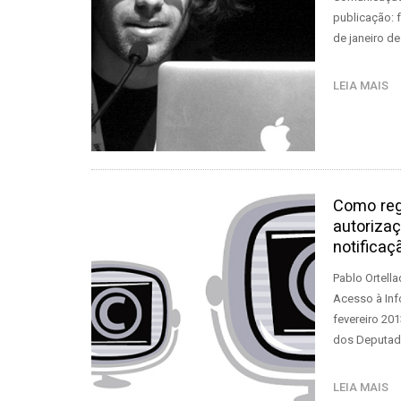
publicação: 
de janeiro d
LEIA MAIS
Como reg
autoriza
notificaç
Pablo Ortell
Acesso à Inf
fevereiro 201
dos Deputad
LEIA MAIS