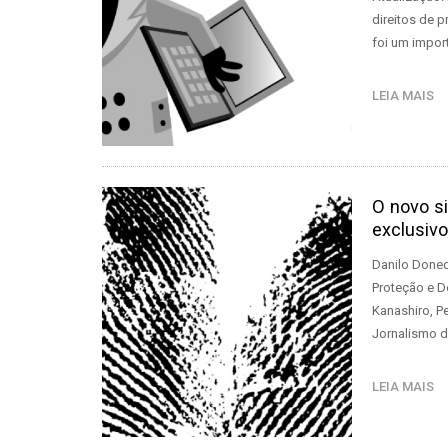
direitos de 
foi um impor
LEIA MAIS
O novo si
exclusiv
Danilo Doned
Proteção e D
Kanashiro, P
Jornalismo 
LEIA MAIS