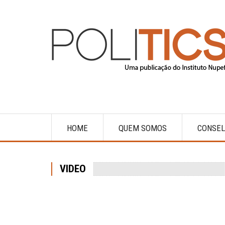
Skip
to
main
content
HOME
QUEM SOMOS
CONSEL
Main
navigation
VIDEO