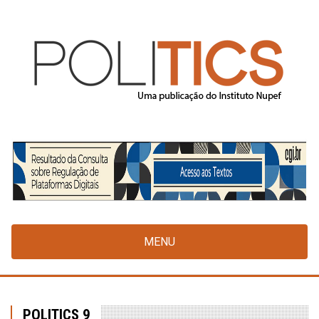
Pular
para
o
conteúdo
principal
MENU
POLITICS 9