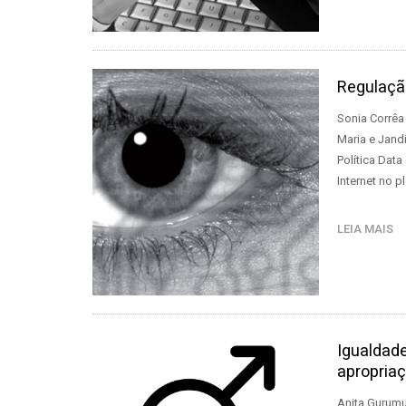
Regulação
Sonia Corrêa
Maria e Jand
Política Dat
Internet no p
LEIA MAIS
Igualdad
apropria
Anita Gurumu