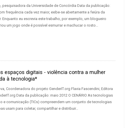
, pesquisadora da Universidade de Concórdia Data da publicação:
om frequência cada vez maior, exibe-se abertamente a feiúra da
r. Enquanto eu escrevia este trabalho, por exemplo, um blogueiro
iou um jogo onde é possível esmurrar e machucar o rosto…
 espaços digitais - violência contra a mulher
da à tecnologia*
ova, Coordenadora do projeto GenderIT.org Flavia Fascendini, Editora
nderIT.org Data da publicação: maio 2012 O CENÁRIO As tecnologias
ão e comunicação (TICs) compreendem um conjunto de tecnologias
s usam para coletar, compartilhar e distribuir…