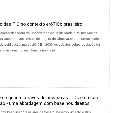
 das TIC no contexto eróTICo brasileiro
 cocoordenadora do Observatório de Sexualidade e Política Marina
ira Queiroz1, assistentes de projeto do Observatório de Sexualidade e
a da publicação: março 2010 Em 2009, os debates sobre regulação da
lano nacional foram intensos no Brasil…
e de gênero através do acesso às TICs e da sua
ção - uma abordagem com base nos direitos
rthy, Pesquisadora na área de Gênero, Desenvolvimento e TICs;