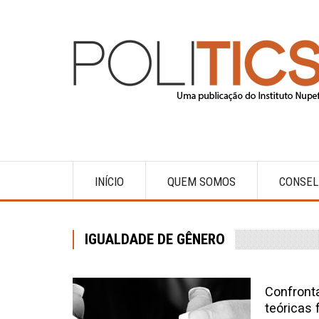
Pular
para
o
conteúdo
principal
INÍCIO
QUEM SOMOS
CONSEL
Main
navigation
IGUALDADE DE GÊNERO
Confronta
teóricas