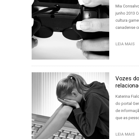
Mia Consalvo
junho 2013 C
cultura game
canadense cr
LEIA MAIS
Vozes dos
relaciona
Katerina Fial
do portal Ge
de informaç
que as pessoa
LEIA MAIS