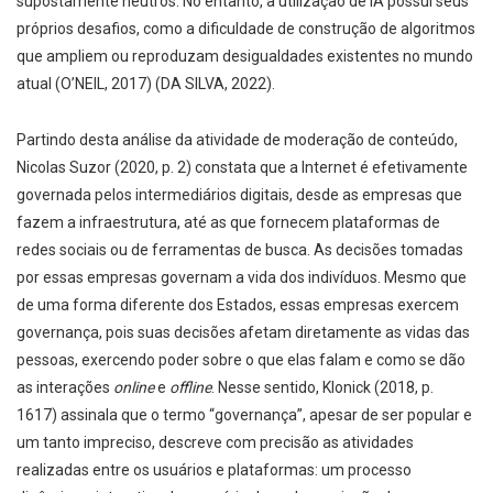
supostamente neutros. No entanto, a utilização de IA possui seus
próprios desafios, como a dificuldade de construção de algoritmos
que ampliem ou reproduzam desigualdades existentes no mundo
atual (O’NEIL, 2017) (DA SILVA, 2022).
Partindo desta análise da atividade de moderação de conteúdo,
Nicolas Suzor (2020, p. 2) constata que a Internet é efetivamente
governada pelos intermediários digitais, desde as empresas que
fazem a infraestrutura, até as que fornecem plataformas de
redes sociais ou de ferramentas de busca. As decisões tomadas
por essas empresas governam a vida dos indivíduos. Mesmo que
de uma forma diferente dos Estados, essas empresas exercem
governança, pois suas decisões afetam diretamente as vidas das
pessoas, exercendo poder sobre o que elas falam e como se dão
as interações
online
e
offline
. Nesse sentido, Klonick (2018, p.
1617) assinala que o termo “governança”, apesar de ser popular e
um tanto impreciso, descreve com precisão as atividades
realizadas entre os usuários e plataformas: um processo