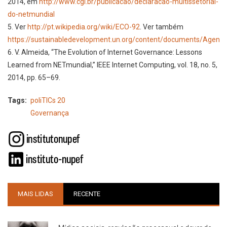
2014, em
http://www.cgi.br/publicacao/declaracao-multissetorial-
do-netmundial
5. Ver
http://pt.wikipedia.org/wiki/ECO-92
. Ver também
https://sustainabledevelopment.un.org/content/documents/Agend
6. V. Almeida, “The Evolution of Internet Governance: Lessons
Learned from NETmundial,” IEEE Internet Computing, vol. 18, no. 5,
2014, pp. 65–69.
Tags
poliTICs 20
Governança
MAIS LIDAS
RECENTE