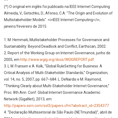
(*) O original em inglês foi publicado na IEEE Internet Computing:
Almeida, V., Getschko, D., Afonso, C.A. "The Origin and Evolution of
Multistakeholder Models". <i>IEEE Internet Computing</i>,
janeiro/fevereiro de 2015.
1. M. Hemmati, Multistakeholder Processes for Governance and
Sustainability: Beyond Deadlock and Conflict, Earthscan, 2002.
2. Report of the Working Group on Internet Governance, junho de
2005, em
http://www.wgig.org/docs/WGIGREPORT.pdf
.
3. L.W. Fransen e A. Kolk, “Global RuleSetting for Business: A
Critical Analysis of Multi-Stakeholder Standards,” Organization,
vol. 14, no. 5, 2007, pp. 667–684. L. DeNardis e M. Raymond,
“Thinking Clearly about Multi-Stakeholder Internet Governance,”
Proc. 8th Ann. Conf. Global Internet Governance Academic
Network (GigaNet), 2013, em
http://papers.ssrn.com/sol3/papers.cfm?abstract_id=2354377
4. “Declaração Multissetorial de São Paulo (NETmundial)”, abril de