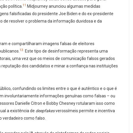
11
o política.
Midjourney anunciou algumas medidas
gens falsificadas do presidente Joe Biden e do ex-presidente
to de resolver o problema da informação duvidosa e da
ram e compartilharam imagens falsas de eleitores
13
publicanos.
Este tipo de desinformação representa uma
itorais, uma vez que os meios de comunicação falsos gerados
 a reputação dos candidatos e minar a confiança nas instituições
co, confundindo os limites entre o que é autêntico e o que é
ulem involuntariamente informações genuínas como falsas – ou
fessores Danielle Citron e Bobby Chesney rotularam isso como
ual a existência de
deepfakes
verossímeis permite e incentiva
do verdadeiro como falso.