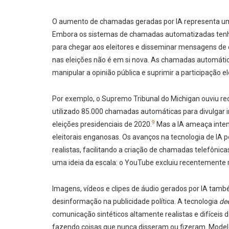
O aumento de chamadas geradas por IA representa um de
Embora os sistemas de chamadas automatizadas tenham
para chegar aos eleitores e disseminar mensagens de
nas eleições não é em si nova. As chamadas automática
manipular a opinião pública e suprimir a participação 
Por exemplo, o Supremo Tribunal do Michigan ouviu r
utilizado 85.000 chamadas automáticas para divulgar 
9
eleições presidenciais de 2020.
Mas a IA ameaça inten
eleitorais enganosas. Os avanços na tecnologia de IA
realistas, facilitando a criação de chamadas telefôni
uma ideia da escala: o YouTube excluiu recentemente m
Imagens, vídeos e clipes de áudio gerados por IA ta
desinformação na publicidade política. A tecnologia
de
comunicação sintéticos altamente realistas e difíceis 
fazendo coisas que nunca disseram ou fizeram. Model