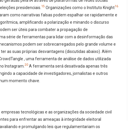
o geradas pela IA através de plataformas de redes sociais
15
16
eleições presidenciais.
Organizações como o Instituto Knight
ram como narrativas falsas podem espalhar-se rapidamente e
orítmica, amplificando a polarização e minando o discurso
podem ser úteis para combater a propagação de
a série de ferramentas para lidar com a desinformação das
 mecanismos podem ser sobrecarregados pelo grande volume e
 ter as suas próprias desvantagens (discutidas abaixo). Além
 CrowdTangle , uma ferramenta de análise de dados utilizada
20
 no Instagram.
A ferramenta será desativada apenas três
ngindo a capacidade de investigadores, jornalistas e outros
o num momento chave.
as empresas tecnológicas e as organizações da sociedade civil
tes para enfrentar as ameaças à integridade eleitoral
o avaliando e promulgando leis que regulamentariam os