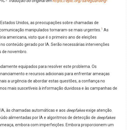
PIC
-
Tradução do original em
https://epic.org/safeguarding-
s Estados Unidos, as preocupações sobre chamadas de
1
s de comunicação manipulados tornaram-se mais urgentes.
As
ia americana, visto que é o primeiro ano de eleições
o conteúdo gerado por IA. Serão necessárias intervenções
es de novembro.
adamente equipados para resolver este problema. Os
 financiamento e recursos adicionais para enfrentar ameaças
ais a urgência de abordar estas questões, a confiança no
canos mais suscetíveis à informação duvidosa e às campanhas de
a IA, às chamadas automáticas e aos
deepfakes
exige atenção.
eúdo alimentadas por IA e algoritmos de detecção de
deepfakes
sa ameaça, embora com imperfeições. Embora proporcionem um