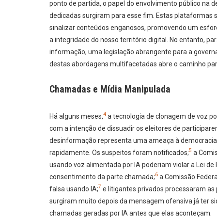
ponto de partida, o papel do envolvimento público na
dedicadas surgiram para esse fim. Estas plataformas s
sinalizar conteúdos enganosos, promovendo um esfor
a integridade do nosso território digital. No entanto,
informação, uma legislação abrangente para a governa
destas abordagens multifacetadas abre o caminho par
Chamadas e Mídia Manipulada
4
Há alguns meses,
a tecnologia de clonagem de voz por
com a intenção de dissuadir os eleitores de participar
desinformação representa uma ameaça à democracia e,
5
rapidamente. Os suspeitos foram notificados;
a Comis
usando voz alimentada por IA poderiam violar a Lei d
6
consentimento da parte chamada;
a Comissão Federal
7
falsa usando IA;
e litigantes privados processaram as 
surgiram muito depois da mensagem ofensiva já ter sido
chamadas geradas por IA antes que elas aconteçam.