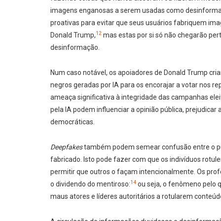
imagens enganosas a serem usadas como desinformaçã
proativas para evitar que seus usuários fabriquem ima
12
Donald Trump,
mas estas por si só não chegarão per
desinformação.
Num caso notável, os apoiadores de Donald Trump cria
negros geradas por IA para os encorajar a votar nos re
ameaça significativa à integridade das campanhas ele
pela IA podem influenciar a opinião pública, prejudicar
democráticas.
Deepfakes
também podem semear confusão entre o públi
fabricado. Isto pode fazer com que os indivíduos rot
permitir que outros o façam intencionalmente. Os pro
14
o dividendo do mentiroso:
ou seja, o fenômeno pelo q
maus atores e líderes autoritários a rotularem conteú