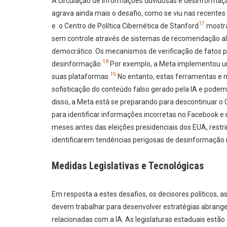
A circulação de informações duvidosas e desinformaçã
agrava ainda mais o desafio, como se viu nas recentes 
17
e o Centro de Política Cibernética de Stanford
mostra
sem controle através de sistemas de recomendação alg
democrático. Os mecanismos de verificação de fatos 
18
desinformação.
Por exemplo, a Meta implementou um
19
suas plataformas.
No entanto, estas ferramentas e
sofisticação do conteúdo falso gerado pela IA e podem
disso, a Meta está se preparando para descontinuar o
para identificar informações incorretas no Facebook e
meses antes das eleições presidenciais dos EUA, restri
identificarem tendências perigosas de desinformaçã
Medidas Legislativas e Tecnológicas
Em resposta a estes desafios, os decisores políticos, 
devem trabalhar para desenvolver estratégias abrangen
relacionadas com a IA. As legislaturas estaduais estã