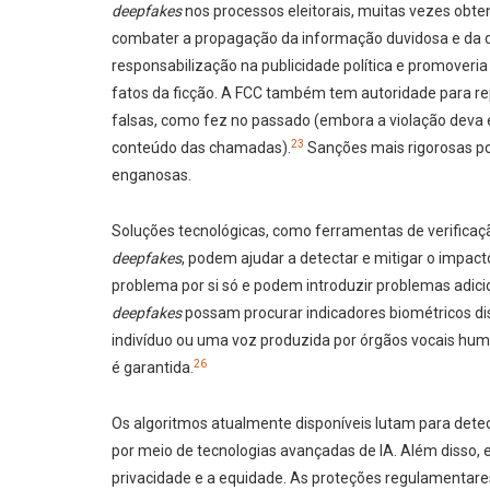
deepfakes
nos processos eleitorais, muitas vezes obten
combater a propagação da informação duvidosa e da d
responsabilização na publicidade política e promoveria 
fatos da ficção. A FCC também tem autoridade para 
falsas, como fez no passado (embora a violação deva 
23
conteúdo das chamadas).
Sanções mais rigorosas po
enganosas.
Soluções tecnológicas, como ferramentas de verificaç
deepfakes
, podem ajudar a detectar e mitigar o impac
problema por si só e podem introduzir problemas adici
deepfakes
possam procurar indicadores biométricos di
indivíduo ou uma voz produzida por órgãos vocais huma
26
é garantida.
Os algoritmos atualmente disponíveis lutam para det
por meio de tecnologias avançadas de IA. Além disso,
privacidade e a equidade. As proteções regulamentare