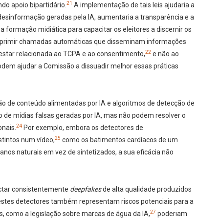
21
do apoio bipartidário.
A implementação de tais leis ajudaria a
esinformação geradas pela IA, aumentaria a transparência e a
a formação midiática para capacitar os eleitores a discernir os
reprimir chamadas automáticas que disseminam informações
22
estar relacionada ao TCPA e ao consentimento,
e não ao
dem ajudar a Comissão a dissuadir melhor essas práticas
ão de conteúdo alimentadas por IA e algoritmos de detecção de
to de mídias falsas geradas por IA, mas não podem resolver o
24
onais.
Por exemplo, embora os detectores de
25
stintos num vídeo,
como os batimentos cardíacos de um
nos naturais em vez de sintetizados, a sua eficácia não
ectar consistentemente
deepfakes
de alta qualidade produzidos
 estes detectores também representam riscos potenciais para a
27
s, como a legislação sobre marcas de água da IA,
poderiam