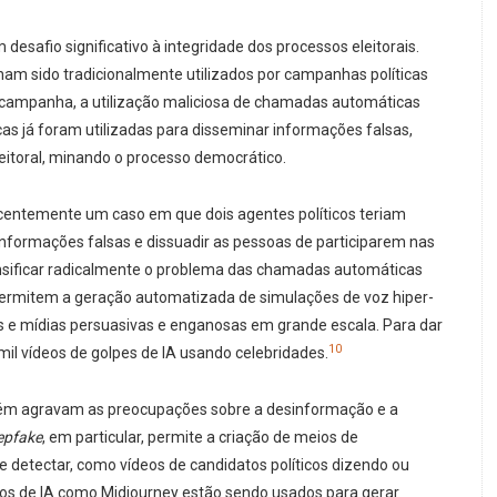
safio significativo à integridade dos processos eleitorais.
 sido tradicionalmente utilizados por campanhas políticas
 campanha, a utilização maliciosa de chamadas automáticas
s já foram utilizadas para disseminar informações falsas,
eleitoral, minando o processo democrático.
ecentemente um caso em que dois agentes políticos teriam
informações falsas e dissuadir as pessoas de participarem nas
sificar radicalmente o problema das chamadas automáticas
 permitem a geração automatizada de simulações de voz hiper-
cas e mídias persuasivas e enganosas em grande escala. Para dar
10
il vídeos de golpes de IA usando celebridades.
mbém agravam as preocupações sobre a desinformação e a
epfake
, em particular, permite a criação de meios de
de detectar, como vídeos de candidatos políticos dizendo ou
os de IA como Midjourney estão sendo usados para gerar