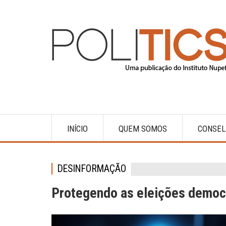
Pular
para
o
conteúdo
principal
INÍCIO
QUEM SOMOS
CONSEL
Main
navigation
DESINFORMAÇÃO
Protegendo as eleições democr