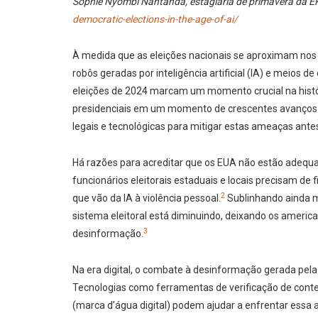
Sophie Nyombi Nantanda, estagiária de primavera da E
democratic-elections-in-the-age-of-ai/
À medida que as eleições nacionais se aproximam no
robôs geradas por inteligência artificial (IA) e meio
eleições de 2024 marcam um momento crucial na histór
presidenciais em um momento de crescentes avanços n
legais e tecnológicas para mitigar estas ameaças ant
Há razões para acreditar que os EUA não estão adequ
funcionários eleitorais estaduais e locais precisam de
2
que vão da IA à violência pessoal.
Sublinhando ainda m
sistema eleitoral está diminuindo, deixando os ameri
3
desinformação.
Na era digital, o combate à desinformação gerada pel
Tecnologias como ferramentas de verificação de cont
(marca d’água digital) podem ajudar a enfrentar es