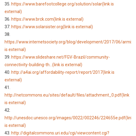
35.
https://www.barefootcollege.org/solution/solar
(link is
external)
36.
https://www.brck.com
(link is external)
37.
https://www.solarsister.org
(link is external)
38.
https://www.internetsociety.org/blog/development/2017/06/armix
(
is external)
39.
https://www.slideshare.net/FGV-Brazil/community-
connectivity-building-th...
(link is external)
40.
http://a4ai.org/affordability-report/report/2017
(link is
external)
41.
http://netcommons.eu/sites/default/files/attachment_0.pdf
(link
is external)
42.
http://unesdoc.unesco.org/images/0022/002246/224655e.pdf
(link
is external)
43.
http://digitalcommons.uri.edu/cgi/viewcontent.cgi?