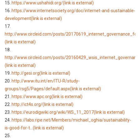
15.
https://www.ushahidi.org/
(link is external)
16.
https://www.internetsociety.org/doc/internet-and-sustainable-
development
(link is external)
17.
http://www.circleid.com/posts/20170619_internet_governance_for_s
(link is external)
18.
http://www.circleid.com/posts/20160429_wsis_internet_governance_
(link is external)
19.
http://gesi.org
(link is external)
20.
http://www.itu.int/en/ITU-R/study-
groups/rsg5/Pages/default.aspx
(link is external)
21.
https://www.apc.org
(link is external)
22.
http://ict4s.org/
(link is external)
23.
https://eurodigwiki.org/wiki/WS_11_2017
(link is external)
24.
https://labs.ripe.net/Members/michael_oghia/sustainability-
is-good-for-t...
(link is external)
25.