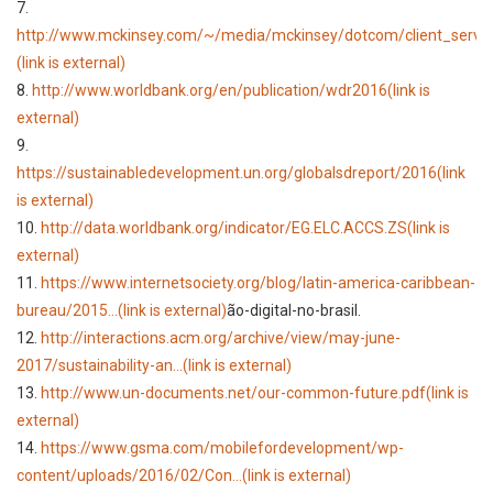
7.
http://www.mckinsey.com/~/media/mckinsey/dotcom/client_service
(link is external)
8.
http://www.worldbank.org/en/publication/wdr2016
(link is
external)
9.
https://sustainabledevelopment.un.org/globalsdreport/2016
(link
is external)
10.
http://data.worldbank.org/indicator/EG.ELC.ACCS.ZS
(link is
external)
11.
https://www.internetsociety.org/blog/latin-america-caribbean-
bureau/2015...
(link is external)
ão-digital-no-brasil.
12.
http://interactions.acm.org/archive/view/may-june-
2017/sustainability-an...
(link is external)
13.
http://www.un-documents.net/our-common-future.pdf
(link is
external)
14.
https://www.gsma.com/mobilefordevelopment/wp-
content/uploads/2016/02/Con...
(link is external)