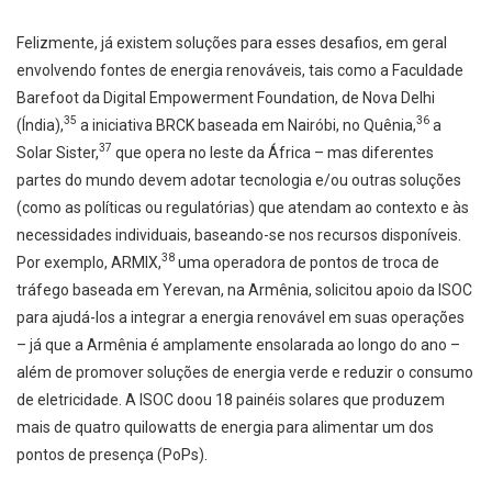
Felizmente, já existem soluções para esses desafios, em geral
envolvendo fontes de energia renováveis, tais como a Faculdade
Barefoot da Digital Empowerment Foundation, de Nova Delhi
35
36
(Índia),
a iniciativa BRCK baseada em Nairóbi, no Quênia,
a
37
Solar Sister,
que opera no leste da África – mas diferentes
partes do mundo devem adotar tecnologia e/ou outras soluções
(como as políticas ou regulatórias) que atendam ao contexto e às
necessidades individuais, baseando-se nos recursos disponíveis.
38
Por exemplo, ARMIX,
uma operadora de pontos de troca de
tráfego baseada em Yerevan, na Armênia, solicitou apoio da ISOC
para ajudá-los a integrar a energia renovável em suas operações
– já que a Armênia é amplamente ensolarada ao longo do ano –
além de promover soluções de energia verde e reduzir o consumo
de eletricidade. A ISOC doou 18 painéis solares que produzem
mais de quatro quilowatts de energia para alimentar um dos
pontos de presença (PoPs).