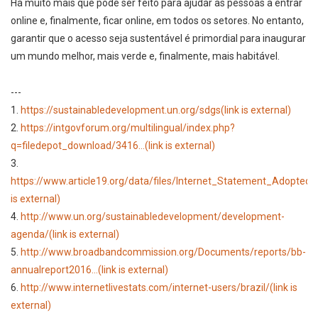
Há muito mais que pode ser feito para ajudar as pessoas a entrar
online e, finalmente, ficar online, em todos os setores. No entanto,
garantir que o acesso seja sustentável é primordial para inaugurar
um mundo melhor, mais verde e, finalmente, mais habitável.
---
1.
https://sustainabledevelopment.un.org/sdgs
(link is external)
2.
https://intgovforum.org/multilingual/index.php?
q=filedepot_download/3416...
(link is external)
3.
https://www.article19.org/data/files/Internet_Statement_Adopted.
is external)
4.
http://www.un.org/sustainabledevelopment/development-
agenda/
(link is external)
5.
http://www.broadbandcommission.org/Documents/reports/bb-
annualreport2016...
(link is external)
6.
http://www.internetlivestats.com/internet-users/brazil/
(link is
external)