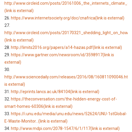
http://www.circleid.com/posts/20161006_the_internets_climate_qua
(link is external)
26.
https://www.internetsociety.org/doc/cnafrica
(link is external)
27.
http://www.circleid.com/posts/20170321_shedding_light_on_how_
(link is external)
28.
http://limits2016.org/papers/a14-hazas.pdf
(link is external)
29.
https://www.gartner.com/newsroom/id/3598917
(link is
external)
30.
http://www.sciencedaily.com/releases/2016/08/160811090046.htm
is external)
31.
http://eprints.lancs.ac.uk/84104
(link is external)
32.
https://theconversation.com/the-hidden-energy-cost-of-
smart-homes-60306
(link is external)
33.
https://i.unu.edu/media/unu.edu/news/52624/UNU-1stGlobal-
E-Waste-Monitor...
(link is external)
34.
http://www.mdpi.com/2078-1547/6/1/117
(link is external)