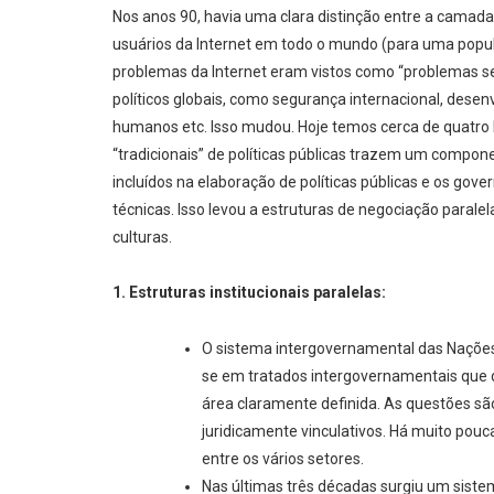
Nos anos 90, havia uma clara distinção entre a camad
usuários da Internet em todo o mundo (para uma populaç
problemas da Internet eram vistos como “problemas se
políticos globais, como segurança internacional, dese
humanos etc. Isso mudou. Hoje temos cerca de quatro b
“tradicionais” de políticas públicas trazem um compone
incluídos na elaboração de políticas públicas e os go
técnicas. Isso levou a estruturas de negociação paral
culturas.
1. Estruturas institucionais paralelas:
O sistema intergovernamental das Nações 
se em tratados intergovernamentais que 
área claramente definida. As questões s
juridicamente vinculativos. Há muito pou
entre os vários setores.
Nas últimas três décadas surgiu um sis