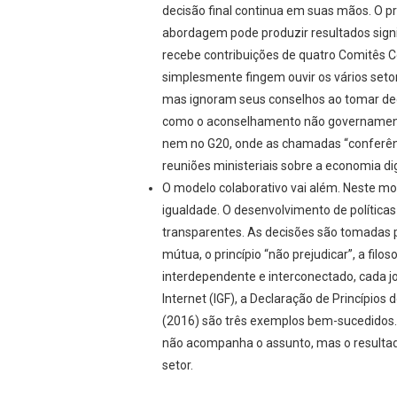
decisão final continua em suas mãos. O 
abordagem pode produzir resultados signi
recebe contribuições de quatro Comitês C
simplesmente fingem ouvir os vários seto
mas ignoram seus conselhos ao tomar dec
como o aconselhamento não governamenta
nem no G20, onde as chamadas “conferênc
reuniões ministeriais sobre a economia dig
O modelo colaborativo vai além. Neste mo
igualdade. O desenvolvimento de políticas
transparentes. As decisões são tomadas
mútua, o princípio “não prejudicar”, a fi
interdependente e interconectado, cada 
Internet (IGF), a Declaração de Princípio
(2016) são três exemplos bem-sucedidos. 
não acompanha o assunto, mas o resultad
setor.