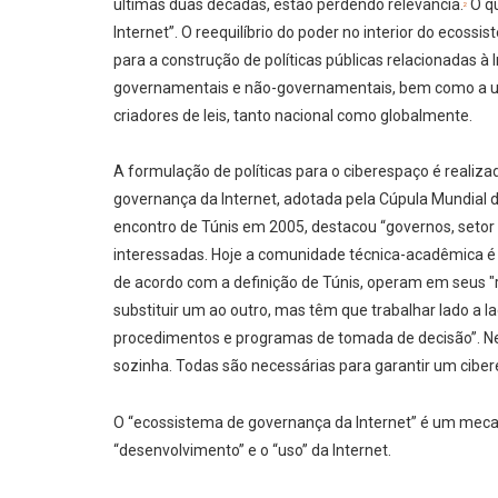
últimas duas décadas, estão perdendo relevância.
O q
2
Internet”. O reequilíbrio do poder no interior do ecos
para a construção de políticas públicas relacionadas à
governamentais e não-governamentais, bem como a uma
criadores de leis, tanto nacional como globalmente.
A formulação de políticas para o ciberespaço é realizad
governança da Internet, adotada pela Cúpula Mundial
encontro de Túnis em 2005, destacou “governos, setor p
interessadas. Hoje a comunidade técnica-acadêmica é 
de acordo com a definição de Túnis, operam em seus "r
substituir um ao outro, mas têm que trabalhar lado a la
procedimentos e programas de tomada de decisão”. N
sozinha. Todas são necessárias para garantir um cibere
O “ecossistema de governança da Internet” é um meca
“desenvolvimento” e o “uso” da Internet.