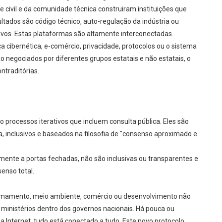
e civil e da comunidade técnica construiram instituições que
ultados são código técnico, auto-regulação da indústria ou
vos. Estas plataformas são altamente interconectadas.
cibernética, e-comércio, privacidade, protocolos ou o sistema
 negociados por diferentes grupos estatais e não estatais, o
ntraditórias.
processos iterativos que incluem consulta pública. Eles são
a, inclusivos e baseados na filosofia de "consenso aproximado e
mente a portas fechadas, não são inclusivas ou transparentes e
enso total.
rmamento, meio ambiente, comércio ou desenvolvimento não
s ministérios dentro dos governos nacionais. Há pouca ou
Internet, tudo está conectado a tudo. Este novo protocolo