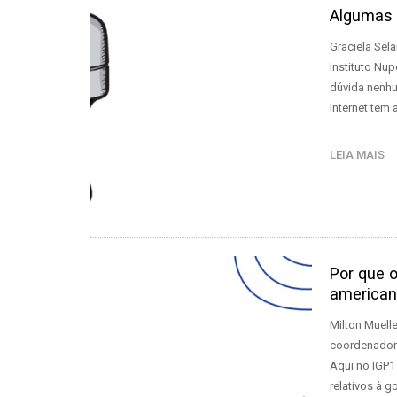
Algumas 
Graciela Sel
Instituto Nu
dúvida nenhum
Internet tem
LEIA MAIS
Por que o
america
Milton Muelle
coordenador 
Aqui no IGP1
relativos à 