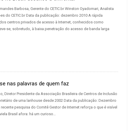
rnandes Barbosa, Gerente do CETIC.br Winston Oyadomari, Analista
es do CETIC.br Data da publicação: dezembro 2010 A rápida
 dos centros privados de acesso à Internet, conhecidos como
eve-se, sobretudo, à baixa penetração do acesso de banda larga
se nas palavras de quem faz
o, Diretor Presidente da Associação Brasileira de Centros de Inclusão
oprietário de uma lanhouse desde 2002 Data da publicação: Dezembro
recente pesquisa do Comitê Gestor de Internet reforça o que é visível
iela Brasil afora: há um curioso…