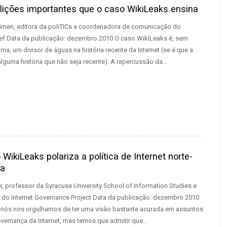
lições importantes que o caso WikiLeaks ensina
aimen, editora da poliTICs e coordenadora de comunicação do
pef Data da publicação: dezembro 2010 O caso WikiLeaks é, sem
a, um divisor de águas na história recente da Internet (se é que a
 alguma história que não seja recente). A repercussão da…
 WikiLeaks polariza a política de Internet norte-
na
r, professor da Syracuse University School of Information Studies e
do Internet Governance Project Data da publicação: dezembro 2010
 nós nos orgulhamos de ter uma visão bastante acurada em assuntos
governança da Internet, mas temos que admitir que…