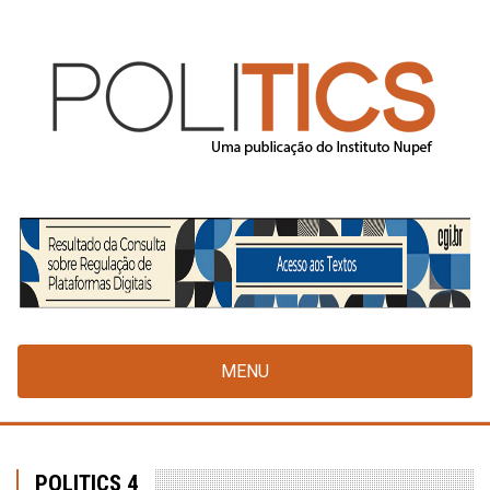
Pular
para
o
conteúdo
principal
MENU
POLITICS 4