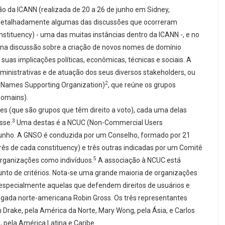
ião da ICANN (realizada de 20 a 26 de junho em Sidney,
is detalhadamente algumas das discussões que ocorreram
tituency) - uma das muitas instâncias dentro da ICANN -, e no
 na discussão sobre a criação de novos nomes de domínio
 e suas implicações políticas, econômicas, técnicas e sociais. A
ministrativas e de atuação dos seus diversos stakeholders, ou
2
ic Names Supporting Organization)
, que reúne os grupos
Domains).
ies (que são grupos que têm direito a voto), cada uma delas
3
sse.
Uma destas é a NCUC (Non-Commercial Users
de junho. A GNSO é conduzida por um Conselho, formado por 21
três de cada constituency) e três outras indicadas por um Comitê
5
ganizações como indivíduos.
A associação à NCUC está
nto de critérios. Nota-se uma grande maioria de organizações
, especialmente aquelas que defendem direitos de usuários e
gada norte-americana Robin Gross. Os três representantes
 Drake, pela América da Norte, Mary Wong, pela Ásia, e Carlos
 pela América Latina e Caribe.