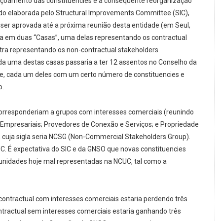
içoamento das constituencies e a consequente reorganização
o elaborada pelo Structural Improvements Committee (SIC),
a ser aprovada até a próxima reunião desta entidade (em Seul,
a em duas “Casas”, uma delas representando os contractual
outra representando os non-contractual stakeholders
da uma destas casas passaria a ter 12 assentos no Conselho da
se, cada um deles com um certo número de constituencies e
o.
corresponderiam a grupos com interesses comerciais (reunindo
e Empresariais; Provedores de Conexão e Serviços; e Propriedade
s, cuja sigla seria NCSG (Non-Commercial Stakeholders Group).
. É expectativa do SIC e da GNSO que novas constituencies
nidades hoje mal representadas na NCUC, tal como a
contractual com interesses comerciais estaria perdendo três
tractual sem interesses comerciais estaria ganhando três