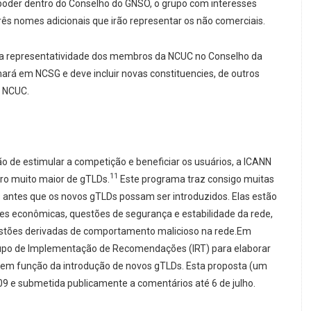
poder dentro do Conselho do GNSO, o grupo com interesses
rês nomes adicionais que irão representar os não comerciais.
da representatividade dos membros da NCUC no Conselho da
ará em NCSG e deve incluir novas constituencies, de outros
a NCUC.
o de estimular a competição e beneficiar os usuários, a ICANN
11
ero muito maior de gTLDs.
Este programa traz consigo muitas
antes que os novos gTLDs possam ser introduzidos. Elas estão
es econômicas, questões de segurança e estabilidade da rede,
uestões derivadas de comportamento malicioso na rede.Em
rupo de Implementação de Recomendações (IRT) para elaborar
em função da introdução de novos gTLDs. Esta proposta (um
09 e submetida publicamente a comentários até 6 de julho.