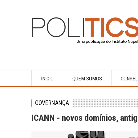
Pular
para
o
conteúdo
principal
INÍCIO
QUEM SOMOS
CONSEL
Main
navigation
GOVERNANÇA
ICANN - novos domínios, antig