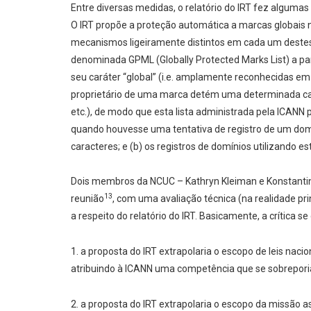
Entre diversas medidas, o relatório do IRT fez algum
O IRT propõe a proteção automática a marcas globais n
mecanismos ligeiramente distintos em cada um destes 
denominada GPML (Globally Protected Marks List) a part
seu caráter “global” (i.e. amplamente reconhecidas e
proprietário de uma marca detém uma determinada cadei
etc.), de modo que esta lista administrada pela ICANN 
quando houvesse uma tentativa de registro de um dom
caracteres; e (b) os registros de domínios utilizando
Dois membros da NCUC – Kathryn Kleiman e Konstantino
13
reunião
, com uma avaliação técnica (na realidade p
a respeito do relatório do IRT. Basicamente, a crítica 
1. a proposta do IRT extrapolaria o escopo de leis nacio
atribuindo à ICANN uma competência que se sobreporia 
2. a proposta do IRT extrapolaria o escopo da missão a