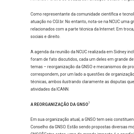
Como representante da comunidade científica e tecno
atuação no CGI.br. No entanto, nota-se na NCUC uma g
relacionados com a parte técnica da Internet. Em troc
sociais e direito.
A agenda da reunião da NCUC realizada em Sidney inc
foram de fato discutidos, cada um deles em grande det
temas – reorganização da GNSO e mecanismos de prot
correspondem, por um lado a questões de organização 
técnicas, ambos ilustrando claramente as disputas que
atividades da ICANN.
7
A REORGANIZAÇÃO DA GNSO
Em sua organização atual, a GNSO tem seis constituen
Conselho da GNSO. Estão sendo propostas diversas mo
8