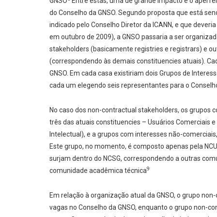
GNSO
Entre estas, uma de grande impacto é o aperfe
do Conselho da GNSO. Segundo proposta que está send
indicado pelo Conselho Diretor da ICANN, e que deveri
em outubro de 2009), a GNSO passaria a ser organizad
stakeholders (basicamente registries e registrars) e 
(correspondendo às demais constituencies atuais). Ca
GNSO. Em cada casa existiriam dois Grupos de Interes
cada um elegendo seis representantes para o Conselh
No caso dos non-contractual stakeholders, os grupos 
três das atuais constituencies – Usuários Comerciais 
Intelectual), e a grupos com interesses não-comerciai
Este grupo, no momento, é composto apenas pela NCUC
surjam dentro do NCSG, correspondendo a outras comu
9
comunidade acadêmica técnica
Em relação à organização atual da GNSO, o grupo non-
vagas no Conselho da GNSO, enquanto o grupo non-con