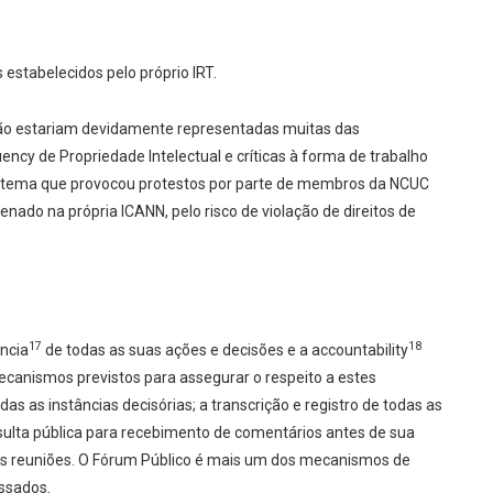
os estabelecidos pelo próprio IRT.
não estariam devidamente representadas muitas das
ncy de Propriedade Intelectual e críticas à forma de trabalho
tro tema que provocou protestos por parte de membros da NCUC
nado na própria ICANN, pelo risco de violação de direitos de
17
18
ncia
de todas as suas ações e decisões e a accountability
mecanismos previstos para assegurar o respeito a estes
das as instâncias decisórias; a transcrição e registro de todas as
ulta pública para recebimento de comentários antes de sua
nas reuniões. O Fórum Público é mais um dos mecanismos de
essados.