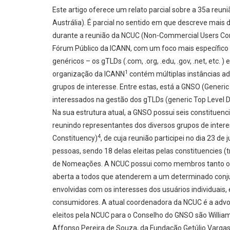
Este artigo oferece um relato parcial sobre a 35a reun
Austrália). É parcial no sentido em que descreve ma
durante a reunião da NCUC (Non-Commercial Users Cons
Fórum Público da ICANN, com um foco mais específico
genéricos – os gTLDs (.com, .org, .edu, .gov, .net, etc. )
1
organização da ICANN
contém múltiplas instâncias ad
grupos de interesse. Entre estas, está a GNSO (Gener
interessados na gestão dos gTLDs (generic Top Level 
Na sua estrutura atual, a GNSO possui seis constituenc
reunindo representantes dos diversos grupos de intere
4
Constituency)
, de cuja reunião participei no dia 23 
pessoas, sendo 18 delas eleitas pelas constituencies (
de Nomeações. A NCUC possui como membros tanto or
aberta a todos que atenderem a um determinado conju
envolvidas com os interesses dos usuários individuais
consumidores. A atual coordenadora da NCUC é a advo
eleitos pela NCUC para o Conselho do GNSO são William
Affonso Pereira de Souza, da Fundação Getúlio Vargas,