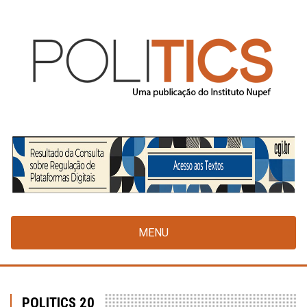
Pular
para
o
conteúdo
principal
MENU
POLITICS 20