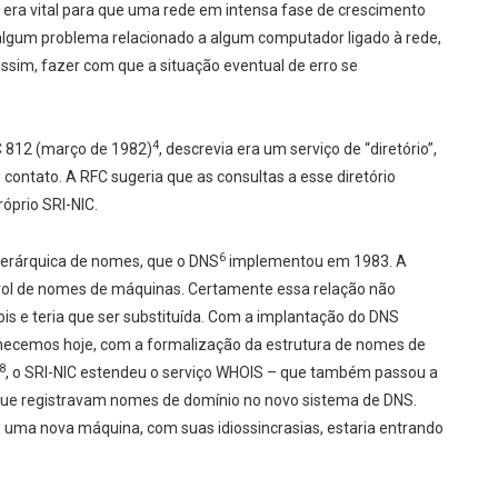
era vital para que uma rede em intensa fase de crescimento
algum problema relacionado a algum computador ligado à rede,
assim, fazer com que a situação eventual de erro se
4
C 812 (março de 1982)
, descrevia era um serviço de “diretório”,
 contato. A RFC sugeria que as consultas a esse diretório
óprio SRI-NIC.
6
ierárquica de nomes, que o DNS
implementou em 1983. A
 rol de nomes de máquinas. Certamente essa relação não
ois e teria que ser substituída. Com a implantação do DNS
hecemos hoje, com a formalização da estrutura de nomes de
8
, o SRI-NIC estendeu o serviço WHOIS – que também passou a
que registravam nomes de domínio no novo sistema de DNS.
uma nova máquina, com suas idiossincrasias, estaria entrando