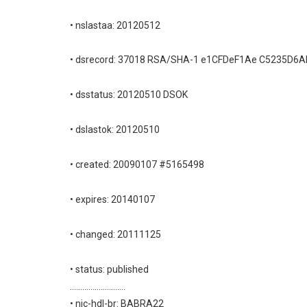
• nslastaa: 20120512
• dsrecord: 37018 RSA/SHA-1 e1CFDeF1Ae C5235D
• dsstatus: 20120510 DSOK
• dslastok: 20120510
• created: 20090107 #5165498
• expires: 20140107
• changed: 20111125
• status: published
...........................
• nic-hdl-br: BABRA22