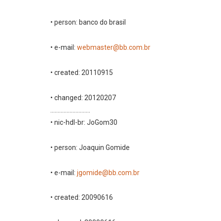
• person: banco do brasil
• e-mail:
webmaster@bb.com.br
• created: 20110915
• changed: 20120207
...........................
• nic-hdl-br: JoGom30
• person: Joaquin Gomide
• e-mail:
jgomide@bb.com.br
• created: 20090616