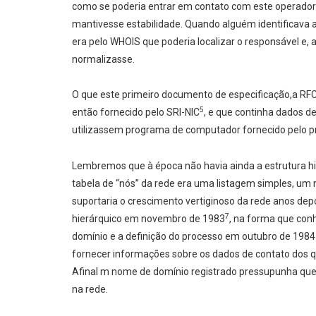
como se poderia entrar em contato com este operador 
mantivesse estabilidade. Quando alguém identificava 
era pelo WHOIS que poderia localizar o responsável e, 
normalizasse.
O que este primeiro documento de especificação,a RF
5
então fornecido pelo SRI-NIC
, e que continha dados de
utilizassem programa de computador fornecido pelo pr
Lembremos que à época não havia ainda a estrutura h
tabela de “nós” da rede era uma listagem simples, um
suportaria o crescimento vertiginoso da rede anos dep
7
hierárquico em novembro de 1983
, na forma que con
domínio e a definição do processo em outubro de 1984
fornecer informações sobre os dados de contato dos 
Afinal m nome de domínio registrado pressupunha que 
na rede.