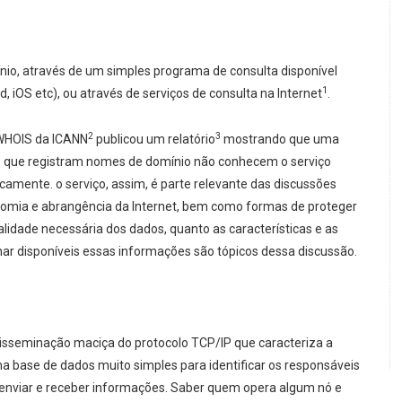
nio, através de um simples programa de consulta disponível
1
 iOS etc), ou através de serviços de consulta na Internet
.
2
3
 WHOIS da ICANN
publicou um relatório
mostrando que uma
s que registram nomes de domínio não conhecem o serviço
amente. o serviço, assim, é parte relevante das discussões
onomia e abrangência da Internet, bem como formas de proteger
alidade necessária dos dados, quanto as características e as
ar disponíveis essas informações são tópicos dessa discussão.
 disseminação maciça do protocolo TCP/IP que caracteriza a
 uma base de dados muito simples para identificar os responsáveis
m enviar e receber informações. Saber quem opera algum nó e