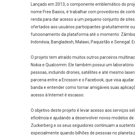
Lançado em 2013, o componente emblemático do projet
nome Free Basics, é trabalhar com provedores de con
renda para dar acesso a um pequeno conjunto de sites
ofertados aos usuários participantes gratuitamente o
funcionamento da plataforma até o momento: Zâmbia, T
Indonésia, Bangladesh, Malawi, Paquistão e Senegal. Est
O projeto tem atraído muitos outros parceiros multin
Nokia e Qualcomm. Ele também possui um laboratório d
pessoas, incluindo drones, satélites e até mesmo laser
parceria entre a Ericsson e o Facebook, que visa ajuda
banda e entender como tornar amigáveis suas aplicaçõ
acesso à Internet é escasso.
O objetivo deste projeto é levar acesso aos serviços
eficiência e ajudando a desenvolver novos modelos de
Zuckerberg e os seus seguidores continuam a sustenta
especialmente quando bilhões de pessoas no planeta 