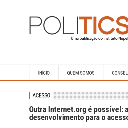
Pular
para
o
conteúdo
principal
INÍCIO
QUEM SOMOS
CONSEL
Main
navigation
ACESSO
Outra Internet.org é possível:
desenvolvimento para o acesso 