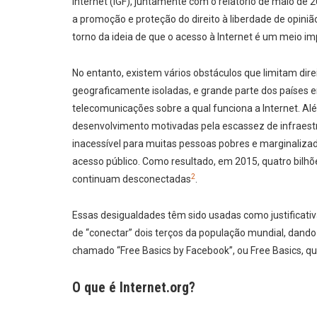
Internet (IGF), juntamente com o relatório de maio de 
a promoção e proteção do direito à liberdade de opini
torno da ideia de que o acesso à Internet é um meio i
No entanto, existem vários obstáculos que limitam direi
geograficamente isoladas, e grande parte dos países 
telecomunicações sobre a qual funciona a Internet. A
desenvolvimento motivadas pela escassez de infraestru
inacessível para muitas pessoas pobres e marginalizada
acesso público. Como resultado, em 2015, quatro bilh
2
continuam desconectadas
.
Essas desigualdades têm sido usadas como justificativ
de “conectar” dois terços da população mundial, dando
chamado “Free Basics by Facebook”, ou Free Basics, qu
O que é Internet.org?