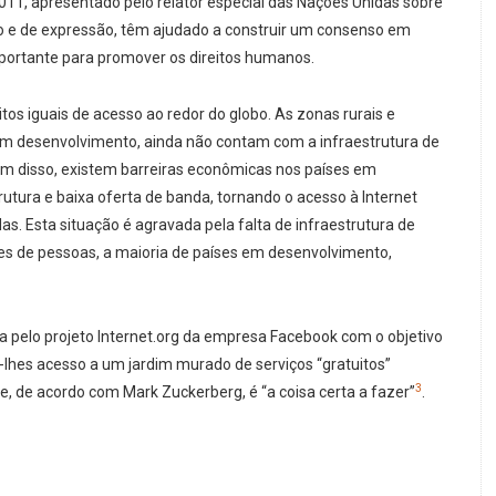
2011, apresentado pelo relator especial das Nações Unidas sobre
ão e de expressão, têm ajudado a construir um consenso em
mportante para promover os direitos humanos.
tos iguais de acesso ao redor do globo. As zonas rurais e
em desenvolvimento, ainda não contam com a infraestrutura de
lém disso, existem barreiras econômicas nos países em
tura e baixa oferta de banda, tornando o acesso à Internet
s. Esta situação é agravada pela falta de infraestrutura de
ões de pessoas, a maioria de países em desenvolvimento,
a pelo projeto Internet.org da empresa Facebook com o objetivo
-lhes acesso a um jardim murado de serviços “gratuitos”
3
e, de acordo com Mark Zuckerberg, é “a coisa certa a fazer”
.