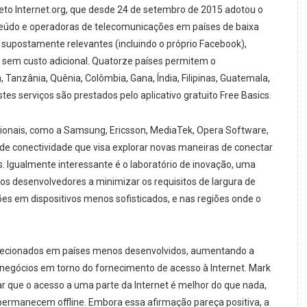
o Internet.org, que desde 24 de setembro de 2015 adotou o
teúdo e operadoras de telecomunicações em países de baixa
 supostamente relevantes (incluindo o próprio Facebook),
u sem custo adicional. Quatorze países permitem o
anzânia, Quênia, Colômbia, Gana, Índia, Filipinas, Guatemala,
es serviços são prestados pelo aplicativo gratuito Free Basics.
acionais, como a Samsung, Ericsson, MediaTek, Opera Software,
e conectividade que visa explorar novas maneiras de conectar
s. Igualmente interessante é o laboratório de inovação, uma
r os desenvolvedores a minimizar os requisitos de largura de
es em dispositivos menos sofisticados, e nas regiões onde o
 selecionados em países menos desenvolvidos, aumentando a
 negócios em torno do fornecimento de acesso à Internet. Mark
r que o acesso a uma parte da Internet é melhor do que nada,
permanecem offline. Embora essa afirmação pareça positiva, a