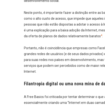
desenvolvimento social.
Neste ponto, é importante fazer a distinção entre as 
como o alto custo de acesso, que impede que aqueles i
pessoas que não estão dispostas a adotar o acesso à In
é uma explicação para a baixa adoção da Internet, me
4
da oferta de planos de dados relativamente baratos
.
Portanto, não é coincidência que empresas como Fac
grandes redes de usuários (e de seus dados privados)
para suas redes nos países em desenvolvimento, mas 
serviços que podem ser percebidos como de maior rel
Internet.
Filantropia digital ou uma nova mina de d
A Free Basics foi criticada por tentar determinar o q
essencialmente criando uma “Internet em duas camadas”