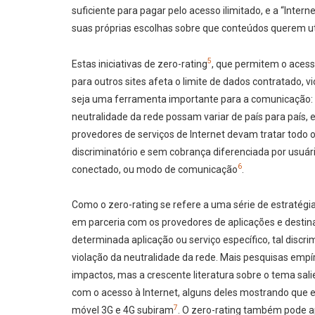
suficiente para pagar pelo acesso ilimitado, e a “Inter
suas próprias escolhas sobre que conteúdos querem uti
5
Estas iniciativas de zero-rating
, que permitem o acess
para outros sites afeta o limite de dados contratado, v
seja uma ferramenta importante para a comunicação: o 
neutralidade da rede possam variar de país para país, 
provedores de serviços de Internet devam tratar todo 
discriminatório e sem cobrança diferenciada por usuári
6
conectado, ou modo de comunicação
.
Como o zero-rating se refere a uma série de estratégi
em parceria com os provedores de aplicações e destina
determinada aplicação ou serviço específico, tal disc
violação da neutralidade da rede. Mais pesquisas emp
impactos, mas a crescente literatura sobre o tema sal
com o acesso à Internet, alguns deles mostrando que 
7
móvel 3G e 4G subiram
. O zero-rating também pode ap