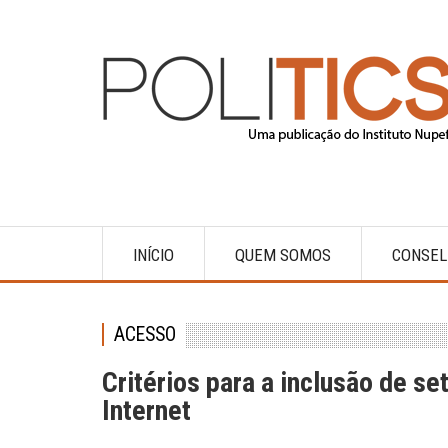
Pular
para
o
conteúdo
principal
INÍCIO
QUEM SOMOS
CONSEL
Main
navigation
ACESSO
Critérios para a inclusão de s
Internet