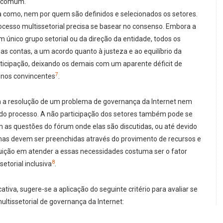
s comum.
 como, nem por quem são definidos e selecionados os setores.
cesso multissetorial precisa se basear no consenso. Embora a
 único grupo setorial ou da direção da entidade, todos os
das contas, a um acordo quanto à justeza e ao equilíbrio da
rticipação, deixando os demais com um aparente déficit de
7
enos convincentes
.
am a resolução de um problema de governança da Internet nem
do processo. A não participação dos setores também pode se
om as questões do fórum onde elas são discutidas, ou até devido
acunas devem ser preenchidas através do provimento de recursos e
tuição em atender a essas necessidades costuma ser o fator
8
etorial inclusiva
.
cativa, sugere-se a aplicação do seguinte critério para avaliar se
ltissetorial de governança da Internet: