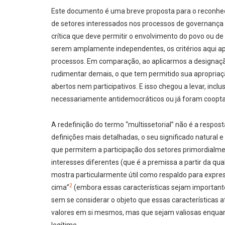
Este documento é uma breve proposta para o reconheci
de setores interessados nos processos de governança d
crítica que deve permitir o envolvimento do povo ou de 
serem amplamente independentes, os critérios aqui 
processos. Em comparação, ao aplicarmos a designação
rudimentar demais, o que tem permitido sua apropriaç
abertos nem participativos. E isso chegou a levar, incl
necessariamente antidemocráticos ou já foram cooptad
A redefinição do termo “multissetorial” não é a respo
definições mais detalhadas, o seu significado natural e
que permitem a participação dos setores primordialme
interesses diferentes (que é a premissa a partir da 
mostra particularmente útil como respaldo para expres
2
cima”
(embora essas características sejam importantes
sem se considerar o objeto que essas características 
valores em si mesmos, mas que sejam valiosas enqua
legítimo.