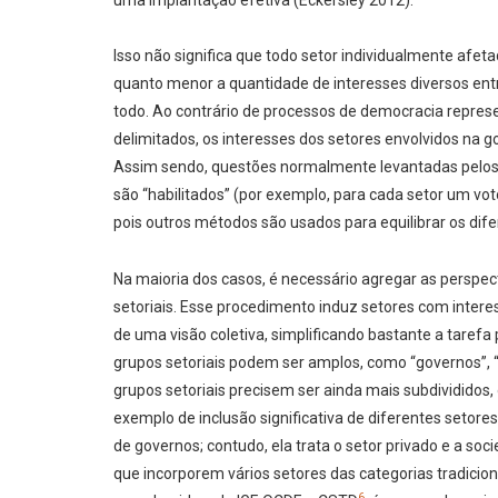
Isso não significa que todo setor individualmente afeta
quanto menor a quantidade de interesses diversos en
todo. Ao contrário de processos de democracia repre
delimitados, os interesses dos setores envolvidos na 
Assim sendo, questões normalmente levantadas pelos c
são “habilitados” (por exemplo, para cada setor um vot
pois outros métodos são usados para equilibrar os difer
Na maioria dos casos, é necessário agregar as perspe
setoriais. Esse procedimento induz setores com inte
de uma visão coletiva, simplificando bastante a tarefa p
grupos setoriais podem ser amplos, como “governos”, “i
grupos setoriais precisem ser ainda mais subdivididos, 
exemplo de inclusão significativa de diferentes setore
de governos; contudo, ela trata o setor privado e a soc
que incorporem vários setores das categorias tradicio
6