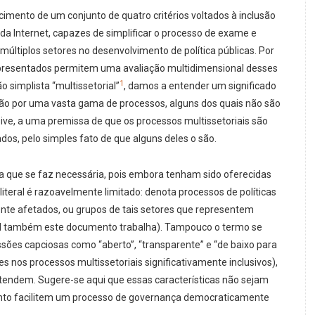
mento de um conjunto de quatro critérios voltados à inclusão
a Internet, capazes de simplificar o processo de exame e
múltiplos setores no desenvolvimento de política públicas. Por
apresentados permitem uma avaliação multidimensional desses
1
 simplista “multissetorial”
, damos a entender um significado
ão por uma vasta gama de processos, alguns dos quais não são
usive, a uma premissa de que os processos multissetoriais são
os, pelo simples fato de que alguns deles o são.
sta que se faz necessária, pois embora tenham sido oferecidas
 literal é razoavelmente limitado: denota processos de políticas
nte afetados, ou grupos de tais setores que representem
qual também este documento trabalha). Tampouco o termo se
sões capciosas como “aberto”, “transparente” e “de baixo para
 nos processos multissetoriais significativamente inclusivos),
atendem. Sugere-se aqui que essas características não sejam
nto facilitem um processo de governança democraticamente