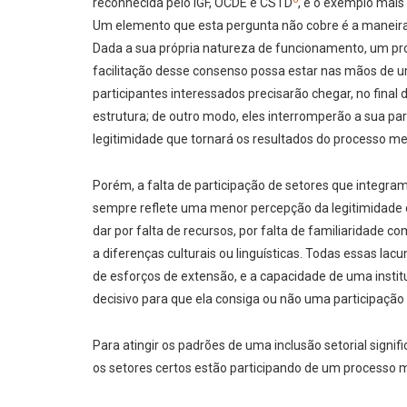
reconhecida pelo IGF, OCDE e CSTD
, é o exemplo mai
Um elemento que esta pergunta não cobre é a maneira
Dada a sua própria natureza de funcionamento, um pro
facilitação desse consenso possa estar nas mãos de um
participantes interessados precisarão chegar, no final 
estrutura; de outro modo, eles interromperão a sua pa
legitimidade que tornará os resultados do processo m
Porém, a falta de participação de setores que integr
sempre reflete uma menor percepção da legitimidade 
dar por falta de recursos, por falta de familiaridade c
a diferenças culturais ou linguísticas. Todas essas l
de esforços de extensão, e a capacidade de uma insti
decisivo para que ela consiga ou não uma participação s
Para atingir os padrões de uma inclusão setorial signifi
os setores certos estão participando de um processo mu