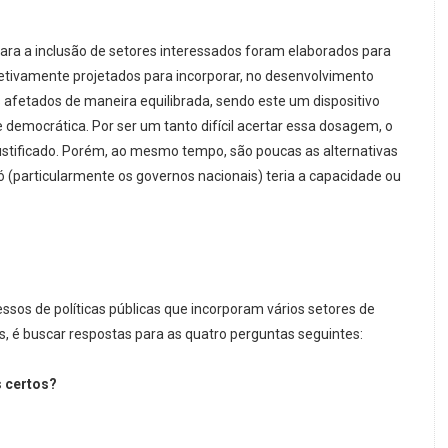
para a inclusão de setores interessados foram elaborados para
etivamente projetados para incorporar, no desenvolvimento
es afetados de maneira equilibrada, sendo este um dispositivo
e democrática. Por ser um tanto difícil acertar essa dosagem, o
justificado. Porém, ao mesmo tempo, são poucas as alternativas
ó (particularmente os governos nacionais) teria a capacidade ou
essos de políticas públicas que incorporam vários setores de
s, é buscar respostas para as quatro perguntas seguintes:
s certos?