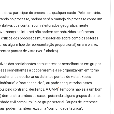
do deva participar do processo a qualquer custo. Pelo contrário,
trando no processo, melhor será o manejo do processo como um
sentativa, que contam com eleitorados geograficamente
governança da Internet não podem ser reduzidos a números.
ríticos dos processos multissetoriais sobre como os setores
o, ou algum tipo de representação proporcional) erram o alvo,
entes pontos de vista (ver 2 abaixo).
ctivas dos participantes com interesses semelhantes em grupos
resses semelhantes a cooperarem e a se organizarem em torno
4
osterior de equilibrar os distintos pontos de vista
. Esses
ndústria” e “sociedade civil”, ou pode ser que todos esses
5
ou, pelo contrário, desfeitos. A OMPI
(embora não seja um bom
s) demonstra ambos os casos, pois inclui alguns grupos distintos
iedade civil como um único grupo setorial. Grupos de interesse,
nais, podem também existir: a “comunidade técnica”,