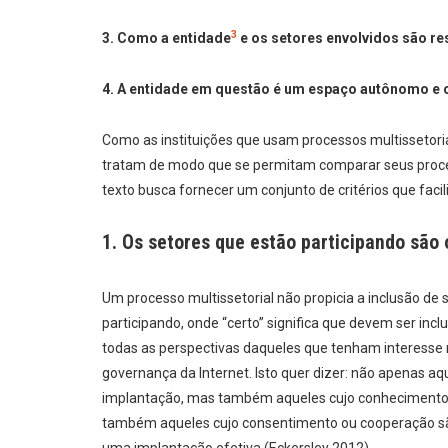
3
3. Como a entidade
e os setores envolvidos são re
4. A entidade em questão é um espaço autônomo e 
Como as instituições que usam processos multissetori
tratam de modo que se permitam comparar seus proces
texto busca fornecer um conjunto de critérios que faci
1. Os setores que estão participando são 
Um processo multissetorial não propicia a inclusão de 
participando, onde “certo” significa que devem ser inc
todas as perspectivas daqueles que tenham interesse 
governança da Internet. Isto quer dizer: não apenas aq
implantação, mas também aqueles cujo conhecimento o
também aqueles cujo consentimento ou cooperação são
uma implantação efetiva (Eckersley 2012).