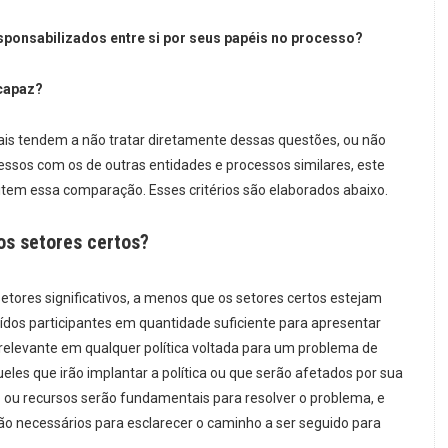
sponsabilizados entre si por seus papéis no processo?
capaz?
ais tendem a não tratar diretamente dessas questões, ou não
sos com os de outras entidades e processos similares, este
litem essa comparação. Esses critérios são elaborados abaixo.
os setores certos?
setores significativos, a menos que os setores certos estejam
luídos participantes em quantidade suficiente para apresentar
relevante em qualquer política voltada para um problema de
ueles que irão implantar a política ou que serão afetados por sua
u recursos serão fundamentais para resolver o problema, e
 necessários para esclarecer o caminho a ser seguido para