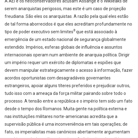
A AEI e os neoconservadores acusam Assange e o Wikileaks de
serem anarquistas perigosos, mas este é um caso de projeção
freudiana. São eles os anarquistas. A razão pela qual eles estão
de tal forma aborrecidos é que eles acreditam profundamente no
8
tipo de poder executivo sem limites
que está associado à
emergência de um estado nacional de segurança globalmente
estendido. Impérios, esferas globais de influência e assuntos
internacionais operam num ambiente de anarquia política. Dirigir
um império requer um exército de diplomatas e espiões que
devem manipular estrategicamente o acesso à informação, fazer
acordos oportunistas com desagradáveis governantes
estrangeiros, apoiar alguns títeres preferidos e prejudicar outros,
tudo isso com a ameaça da força militar pairando sobre todo o
processo. A tensão entre a república e o império tem sido um fato
desde o tempo dos Romanos. Muita gente na política externa e
nas instituições militares norte-americanas acredita que a
supervisão pública é uma inconveniência em tais operações; de
fato, os imperialistas mais canônicos abertamente argumentam