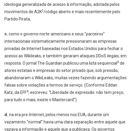
ideologia generalizada de acesso à informação, adotada pelos
2
movimentos de A2K
/código aberto e mais recentemente pelo
Partido Pirata;
c.
como o governo norte-americano e seus “parceiros”
internacionais sistematicamente pressionaram as empresas
privadas de Internet baseadas nos Estados Unidos para fechar o
acesso ao Wikileaks, e também geraram ataques DDoS ilegais, em
3
resposta. O jornal The Guardian publicou uma lista sequencial
de
atores estatais e empresas do setor privado que, sob pressão,
abandonaram o WikiLeaks, muitas vezes fazendo argumentações
falsas sobre violações a termos de serviço. (Conforme Eddan
4
Katz, da EFF
, escreveu: “Liberdade de expressão: não tem preço;
para tudo o mais, existe o Mastercard”).
d.
na era pre-Internet, pelos menos nos EUA, durante um
vazamento “normal” havia uma clara separação entre aquele que
vazava a informação e aquele que a publicava. Os governos