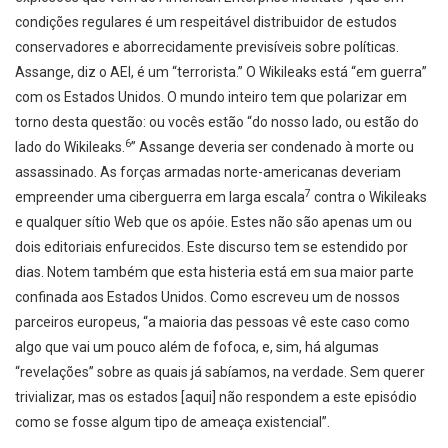
condições regulares é um respeitável distribuidor de estudos
conservadores e aborrecidamente previsíveis sobre políticas.
Assange, diz o AEI, é um “terrorista.” O Wikileaks está “em guerra”
com os Estados Unidos. O mundo inteiro tem que polarizar em
torno desta questão: ou vocês estão “do nosso lado, ou estão do
6
lado do Wikileaks.
” Assange deveria ser condenado à morte ou
assassinado. As forças armadas norte-americanas deveriam
7
empreender uma ciberguerra em larga escala
contra o Wikileaks
e qualquer sítio Web que os apóie. Estes não são apenas um ou
dois editoriais enfurecidos. Este discurso tem se estendido por
dias. Notem também que esta histeria está em sua maior parte
confinada aos Estados Unidos. Como escreveu um de nossos
parceiros europeus, “a maioria das pessoas vê este caso como
algo que vai um pouco além de fofoca, e, sim, há algumas
“revelações” sobre as quais já sabíamos, na verdade. Sem querer
trivializar, mas os estados [aqui] não respondem a este episódio
como se fosse algum tipo de ameaça existencial”.