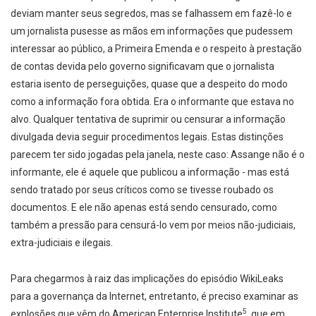
deviam manter seus segredos, mas se falhassem em fazê-lo e
um jornalista pusesse as mãos em informações que pudessem
interessar ao público, a Primeira Emenda e o respeito à prestação
de contas devida pelo governo significavam que o jornalista
estaria isento de perseguições, quase que a despeito do modo
como a informação fora obtida. Era o informante que estava no
alvo. Qualquer tentativa de suprimir ou censurar a informação
divulgada devia seguir procedimentos legais. Estas distinções
parecem ter sido jogadas pela janela, neste caso: Assange não é o
informante, ele é aquele que publicou a informação - mas está
sendo tratado por seus críticos como se tivesse roubado os
documentos. E ele não apenas está sendo censurado, como
também a pressão para censurá-lo vem por meios não-judiciais,
extra-judiciais e ilegais.
Para chegarmos à raiz das implicações do episódio WikiLeaks
para a governança da Internet, entretanto, é preciso examinar as
5
explosões que vêm do American Enterprise Institute
, que em