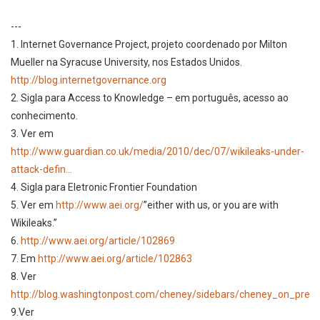
---
1. Internet Governance Project, projeto coordenado por Milton
Mueller na Syracuse University, nos Estados Unidos.
http://blog.internetgovernance.org
2. Sigla para Access to Knowledge – em português, acesso ao
conhecimento.
3. Ver em
http://www.guardian.co.uk/media/2010/dec/07/wikileaks-under-
attack-defin...
4. Sigla para Eletronic Frontier Foundation
5. Ver em
http://www.aei.org/
”either with us, or you are with
Wikileaks.”
6.
http://www.aei.org/article/102869
7. Em
http://www.aei.org/article/102863
8. Ver
http://blog.washingtonpost.com/cheney/sidebars/cheney_on_preside
9.Ver