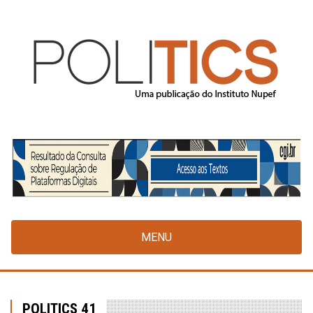
Pular
para
o
conteúdo
principal
MENU
POLITICS 41