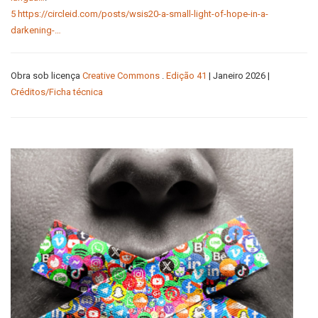
5
https://circleid.com/posts/wsis20-a-small-light-of-hope-in-a-
darkening-…
Obra sob licença
Creative Commons
.
Edição 41
| Janeiro 2026 |
Créditos/Ficha técnica