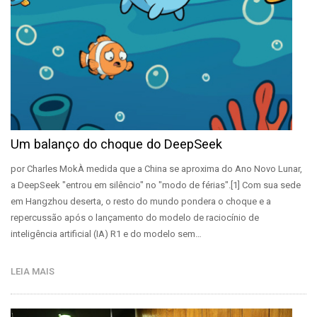
Um balanço do choque do DeepSeek
por Charles MokÀ medida que a China se aproxima do Ano Novo Lunar,
a DeepSeek "entrou em silêncio" no "modo de férias".[1] Com sua sede
em Hangzhou deserta, o resto do mundo pondera o choque e a
repercussão após o lançamento do modelo de raciocínio de
inteligência artificial (IA) R1 e do modelo sem…
LEIA MAIS