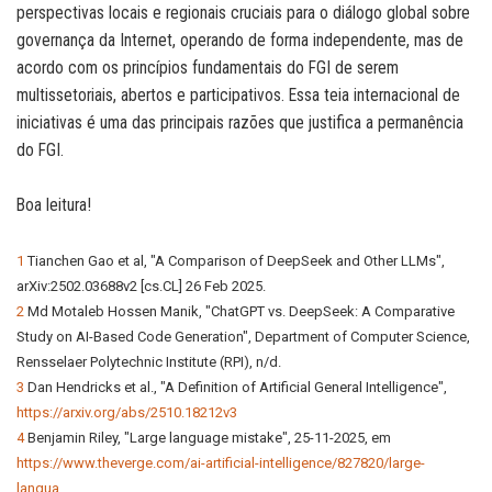
perspectivas locais e regionais cruciais para o diálogo global sobre
governança da Internet, operando de forma independente, mas de
acordo com os princípios fundamentais do FGI de serem
multissetoriais, abertos e participativos. Essa teia internacional de
iniciativas é uma das principais razões que justifica a permanência
do FGI.
Boa leitura!
1
Tianchen Gao et al, "A Comparison of DeepSeek and Other LLMs",
arXiv:2502.03688v2 [cs.CL] 26 Feb 2025.
2
Md Motaleb Hossen Manik, "ChatGPT vs. DeepSeek: A Comparative
Study on AI-Based Code Generation", Department of Computer Science,
Rensselaer Polytechnic Institute (RPI), n/d.
3
Dan Hendricks et al., "A Definition of Artificial General Intelligence",
https://arxiv.org/abs/2510.18212v3
4
Benjamin Riley, "Large language mistake", 25-11-2025, em
https://www.theverge.com/ai-artificial-intelligence/827820/large-
langua…
.