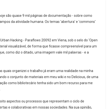
 hoje são quase 9 mil páginas de documentação - sobre como
ampos da atividade humana. Os temas 'abertura' e 'commons'
 Urban Hacking - Paraflows 20092 em Viena, sob o selo do 'Open
aterial visualizável, de forma que ficasse compreensível para um
á que, como diz o ditado, uma imagem vale mil palavras - e a
 as quais organizei o trabalho já eram uma realidade na minha
do o conjunto de materiais em meu wiki e no Delicious, de uma
mação como bibliotecário tenha sido um bom recurso para me
.
 oito aspectos ou processos que representam o ciclo de
rtas e colaborativas em nossas sociedades. Na sua opinião,