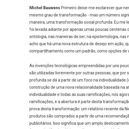
Michel Bauwens
Primeiro deixe-me esclarecer que n
mesmo grau de transformação - mas um número signif
maneira, uma transformação social profunda. Eu me l
foi levada adiante por apenas umas poucas centenas
ontologia, nas maneiras de ser; na epistemologia, nas 
acho que há uma nova estrutura de desejo em ação, q
compartilhamento como um padrão, como opções de v
As invenções tecnológicas empreendidas por uns pou
são utilizadas livremente por outras pessoas, que por 
profunda se dá a partir de um foco na individualidade
construção de uma nova relacionalidade baseada na a
individualidade e todas as suas ramificações, nós ago
ramificações, e a abertura é parte desta transforma
prova desta transformação: um relatório recente da N
produtos são comprados a partir de uma recomendação 
publicitários. Isso significa que um amplo deslocamento