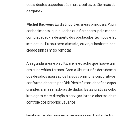
quais destes aspectos são mais aceitos, estão mais de
gargalos?
Michel Bauwens
Eu distingo três áreas principais. A 
conhecimento, que eu acho que florescem, pelo menos 
comunicação - a despeito dos obstáculos técnicos e le
intelectual. Eu sou bem otimista, eu viajei bastante no
cidadezinhas mais remotas.
A segunda área é o software, e eu acho que houve um
em suas várias formas. Com o Ubuntu, nós derrubamos a
dos desafios aqui são os falsos commons corporativos
conforme descrito por Dirk Riehle;3 mas desafios esp
grandes armazenadoras de dados. Estas práticas coloc
luta agora é em direção a serviços livres e abertos de 
controle dos próprios usuários.
Finalmente, algo que emerge agora com bastante forç