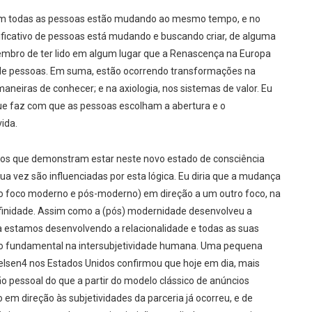
em todas as pessoas estão mudando ao mesmo tempo, e no
icativo de pessoas está mudando e buscando criar, de alguma
embro de ter lido em algum lugar que a Renascença na Europa
 de pessoas. Em suma, estão ocorrendo transformações na
maneiras de conhecer; e na axiologia, nos sistemas de valor. Eu
ue faz com que as pessoas escolham a abertura e o
ida.
cos que demonstram estar neste novo estado de consciência
sua vez são influenciadas por esta lógica. Eu diria que a mudança
 (o foco moderno e pós-moderno) em direção a um outro foco, na
finidade. Assim como a (pós) modernidade desenvolveu a
ra estamos desenvolvendo a relacionalidade e todas as suas
ção fundamental na intersubjetividade humana. Uma pequena
ielsen4 nos Estados Unidos confirmou que hoje em dia, mais
pessoal do que a partir do modelo clássico de anúncios
 em direção às subjetividades da parceria já ocorreu, e de