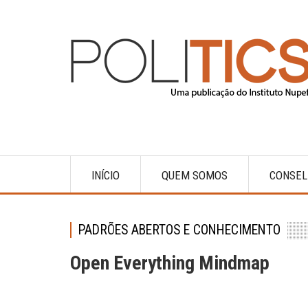
Pular
para
o
conteúdo
principal
INÍCIO
QUEM SOMOS
CONSEL
Main
navigation
PADRÕES ABERTOS E CONHECIMENTO
Open Everything Mindmap