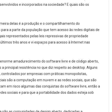
senvolvidos e incorporados na sociedade? E quais são os
primeira delas é a produção e o compartilhamento do
para a parte da população que tem acesso às redes digitais de
gais representados pelas leis repressivas de propriedade
s últimos três anos e vi espaços para acesso à Internet nas
 enorme amadurecimento do software livre e de código aberto,
 principal resistência no que diz respeito ao desktop. Alguns
, controlados por empresas com práticas monopolistas,
eciais são a computação em nuvem e as redes sociais, que são
am em risco algumas das conquistas do software livre, então a
redes sociais e para que a portabilidade dos dados esteja sob
a são as comunidades de design aberto, dedicadas a