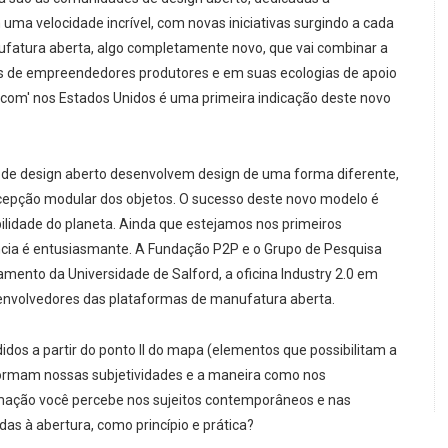
 uma velocidade incrível, com novas iniciativas surgindo a cada
nufatura aberta, algo completamente novo, que vai combinar a
s de empreendedores produtores e em suas ecologias de apoio
.com' nos Estados Unidos é uma primeira indicação deste novo
de design aberto desenvolvem design de uma forma diferente,
ncepção modular dos objetos. O sucesso deste novo modelo é
ilidade do planeta. Ainda que estejamos nos primeiros
cia é entusiasmante. A Fundação P2P e o Grupo de Pesquisa
ento da Universidade de Salford, a oficina Industry 2.0 em
senvolvedores das plataformas de manufatura aberta.
os a partir do ponto II do mapa (elementos que possibilitam a
formam nossas subjetividades e a maneira como nos
rmação você percebe nos sujeitos contemporâneos e nas
s à abertura, como princípio e prática?