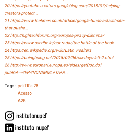
20
https://youtube-creators.googleblog.com/2018/07/helping-
creators-protect...
21
https://www.thetimes.co.uk/article/google-funds-activist-site-
that-pushe...
22
http://hightechforum.org/europes-piracy-dilemma/
23
https://www.ascribe.io/our-radar/the-battle-of-the-book
24
https://en.wikipedia.org/wiki/Latin_Psalters
25
https://boingboing.net/2018/09/06/six-days-left-2.html
26
http://www.europarl.europa.eu/sides/getDoc.do?
pubRef=-//EP//NONSGML+TA+P...
Tags
poliTICs 28
Acesso
A2K