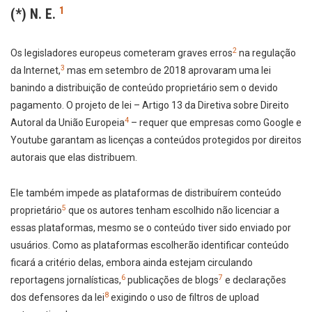
1
(*) N. E.
2
Os legisladores europeus cometeram graves erros
na regulação
3
da Internet,
mas em setembro de 2018 aprovaram uma lei
banindo a distribuição de conteúdo proprietário sem o devido
pagamento. O projeto de lei – Artigo 13 da Diretiva sobre Direito
4
Autoral da União Europeia
– requer que empresas como Google e
Youtube garantam as licenças a conteúdos protegidos por direitos
autorais que elas distribuem.
Ele também impede as plataformas de distribuírem conteúdo
5
proprietário
que os autores tenham escolhido não licenciar a
essas plataformas, mesmo se o conteúdo tiver sido enviado por
usuários. Como as plataformas escolherão identificar conteúdo
ficará a critério delas, embora ainda estejam circulando
6
7
reportagens jornalísticas,
publicações de blogs
e declarações
8
dos defensores da lei
exigindo o uso de filtros de upload