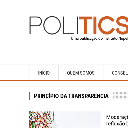
Pular
para
o
conteúdo
principal
INÍCIO
QUEM SOMOS
CONSEL
Main
navigation
PRINCÍPIO DA TRANSPARÊNCIA
Moderaçã
reflexão