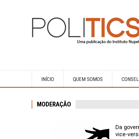
Pular
para
o
conteúdo
principal
INÍCIO
QUEM SOMOS
CONSEL
Main
navigation
MODERAÇÃO
Da gover
vice-vers