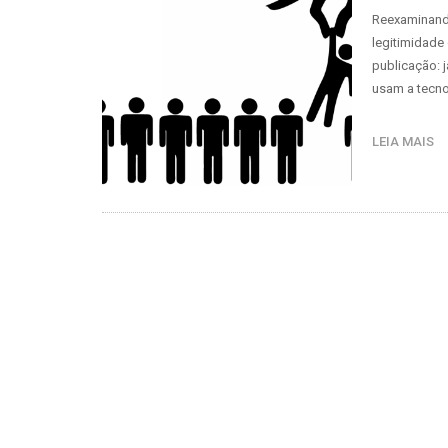
Reexaminando
legitimidade
publicação: 
usam a tecno
LEIA MAIS