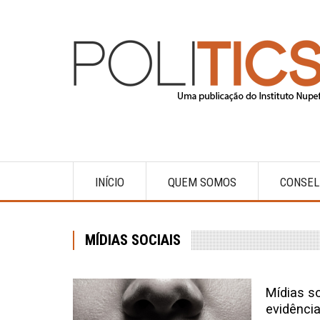
Pular
para
o
conteúdo
principal
INÍCIO
QUEM SOMOS
CONSEL
Main
navigation
MÍDIAS SOCIAIS
Mídias so
evidência